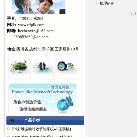
机理研究
共1
手 机
：13982298262
网址:
www.cdplk.com
邮箱:
hechenvin@163.com
369853869@qq.com
地址:
四川省.成都市.青羊区.王家塘街10号
产品分类
DN多维振动时效节能系统--I(国防版)