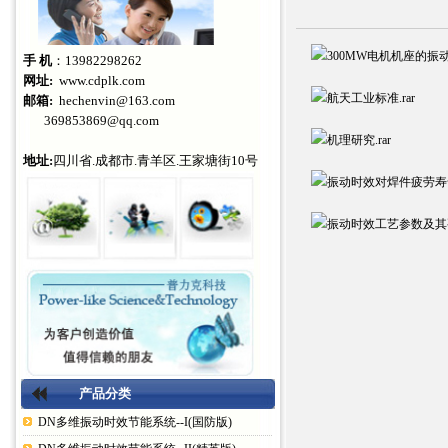
300MW电机机座的振动时
手 机
：13982298262
网址:
www.cdplk.com
航天工业标准.rar
邮箱:
hechenvin@163.com
369853869@qq.com
机理研究.rar
地址:
四川省.成都市.青羊区.王家塘街10号
振动时效对焊件疲劳寿命
振动时效工艺参数及其要求
产品分类
DN多维振动时效节能系统--I(国防版)