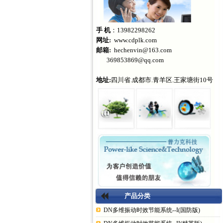
手 机
：13982298262
网址:
www.cdplk.com
邮箱:
hechenvin@163.com
369853869@qq.com
地址:
四川省.成都市.青羊区.王家塘街10号
产品分类
DN多维振动时效节能系统--I(国防版)